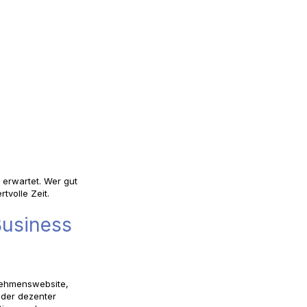
 erwartet. Wer gut
tvolle Zeit.
Business
rnehmenswebsite,
oder dezenter