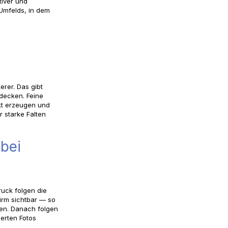
tiver und
Umfelds, in dem
erer. Das gibt
udecken. Feine
kt erzeugen und
r starke Falten
 bei
uck folgen die
irm sichtbar — so
sen. Danach folgen
erten Fotos