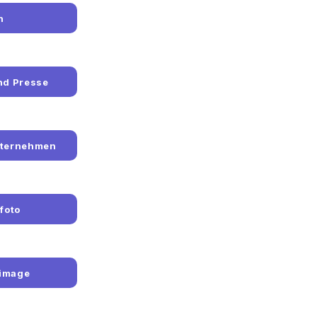
n
nd Presse
Unternehmen
foto
simage