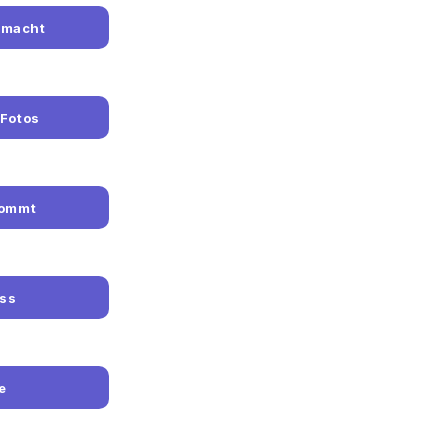
smacht
 Fotos
kommt
uss
e