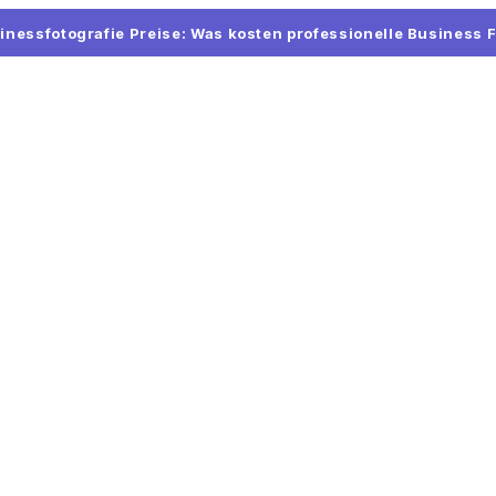
inessfotografie Preise: Was kosten professionelle Business 
Passfoto Düsseldorf
AGB
Baby Passfoto Düsseldorf
Datens
Bewerbungsfoto Düsseldorf
Impres
Familienfotografie Düsseldorf
Datensc
orf
Business Portrait Düsseldorf