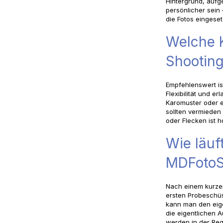
Hintergrund, aufg
persönlicher sein
die Fotos eingese
Welche 
Shooting
Empfehlenswert ist
Flexibilität und e
Karomuster oder 
sollten vermieden
oder Flecken ist h
Wie läuf
MDFotoS
Nach einem kurze
ersten Probeschüs
kann man den eige
die eigentlichen 
werden in der Rege