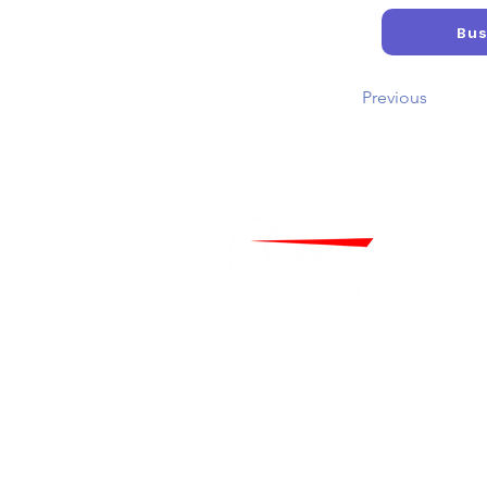
Bus
Previous
Home
Über uns
Kontakt
FAQ
Hochzeitsfotograf Düsseld