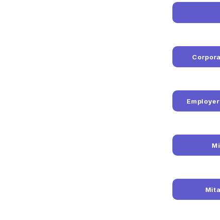
Corpora
Employer
Mi
Mita