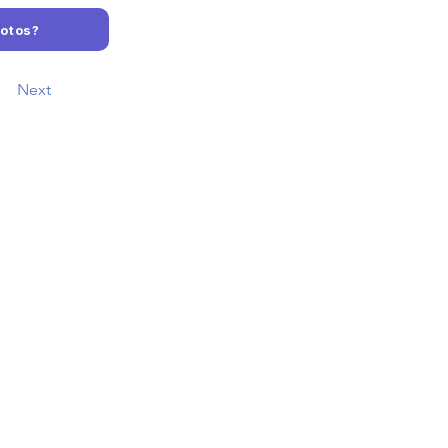
Fotos?
Next
chutz
sum
hutzerklärung