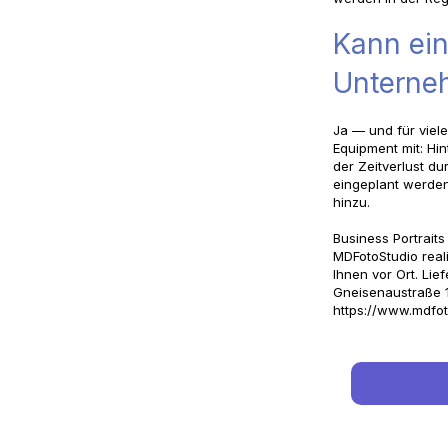
Kann ein
Unterneh
Ja — und für viele
Equipment mit: Hin
der Zeitverlust d
eingeplant werden
hinzu.
Business Portraits
MDFotoStudio reali
Ihnen vor Ort. Lie
Gneisenaustraße 
https://www.mdfot