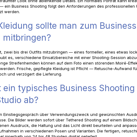
eräumter Look ohne ablenkende Details. Ein normales Porträt kann krea
 — ein Business Shooting folgt den Anforderungen des professionellen 
tzt werden.
Kleidung sollte man zum Business
 mitbringen?
, zwei bis drei Outfits mitzubringen — eines formeller, eines etwas lock
rlaubt es, verschiedene Einsatzbereiche mit einer Shooting-Session abz
enge Streifenhemden können auf dem Foto einen störenden Moiré-Effe
 werden. Frische, gepflegte Kleidung ist Pflicht — Retusche-Aufwand fü
och und verzögert die Lieferung.
t ein typisches Business Shooting
tudio ab?
n Einstiegsgespräch über Verwendungszweck und gewünschten Ausdr
se. Die Bilder werden sofort über Tethered Shooting auf einem Bildsch
nen Ausdruck, die Haltung und das Licht direkt beurteilen und anpas
Aufnahmen in verschiedenen Posen und Varianten. Die fertigen, retuschi
l innerhalb von 24 bis 48 Stunden digital geliefert.