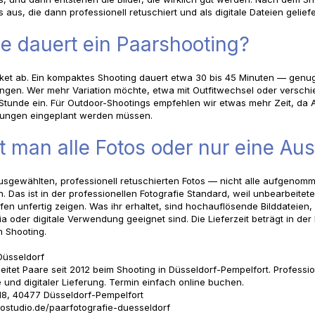
s aus, die dann professionell retuschiert und als digitale Dateien gelief
e dauert ein Paarshooting?
et ab. Ein kompaktes Shooting dauert etwa 30 bis 45 Minuten — genug
gen. Wer mehr Variation möchte, etwa mit Outfitwechsel oder verschi
 Stunde ein. Für Outdoor-Shootings empfehlen wir etwas mehr Zeit, da 
gungen eingeplant werden müssen.
man alle Fotos oder nur eine Au
usgewählten, professionell retuschierten Fotos — nicht alle aufgenom
. Das ist in der professionellen Fotografie Standard, weil unbearbeite
fen unfertig zeigen. Was ihr erhaltet, sind hochauflösende Bilddateien, d
a oder digitale Verwendung geeignet sind. Die Lieferzeit beträgt in der
 Shooting.
Düsseldorf
itet Paare seit 2012 beim Shooting in Düsseldorf-Pempelfort. Professio
 und digitaler Lieferung. Termin einfach online buchen.
18, 40477 Düsseldorf-Pempelfort
ostudio.de/paarfotografie-duesseldorf