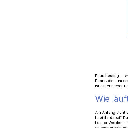
Paarshooting — wi
Paare, die zum er
ist ein ehrlicher Ü
Wie läuf
Am Anfang steht e
habt ihr dabei? D
Locker-Werden — d
entspannt sich da