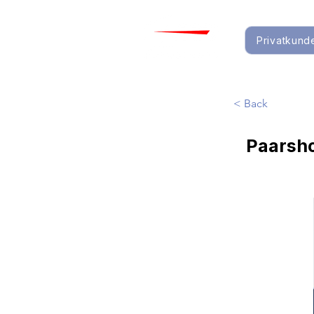
Privatkund
< Back
Paarsho