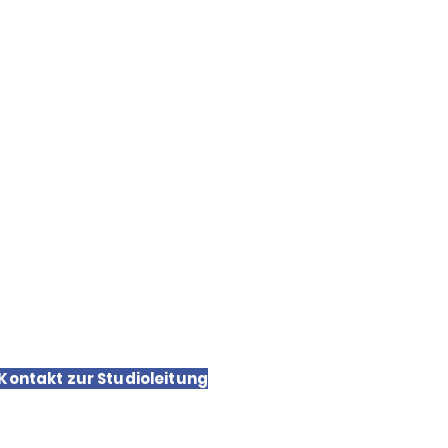
chutz
sum
hutzerklärung
 Kontakt zur Studioleitung