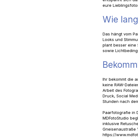
eure Lieblingsfoto
Wie lang
Das hängt vom Pak
Looks und Stimmun
plant besser eine
sowie Lichtbedin
Bekommt 
Ihr bekommt die a
keine RAW-Dateien
Arbeit des Fotogra
Druck, Social Medi
Stunden nach dem
Paarfotografie in 
MDFotoStudio begle
inklusive Retusche
Gneisenaustraße 
https://www.mdfot