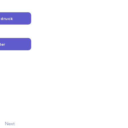
sdruck
ler
Next