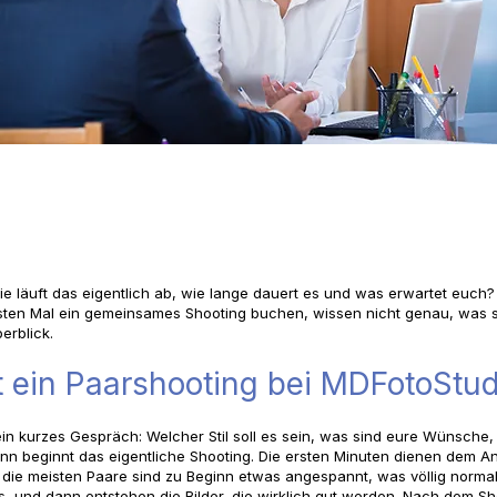
e läuft das eigentlich ab, wie lange dauert es und was erwartet euch?
sten Mal ein gemeinsames Shooting buchen, wissen nicht genau, was si
berblick.
t ein Paarshooting bei MDFotoStud
in kurzes Gespräch: Welcher Stil soll es sein, was sind eure Wünsche
ann beginnt das eigentliche Shooting. Die ersten Minuten dienen dem
ie meisten Paare sind zu Beginn etwas angespannt, was völlig normal is
s, und dann entstehen die Bilder, die wirklich gut werden. Nach dem Sh