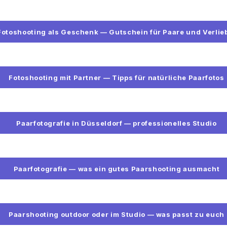
Fotoshooting als Geschenk — Gutschein für Paare und Verlie
Fotoshooting mit Partner — Tipps für natürliche Paarfotos
Paarfotografie in Düsseldorf — professionelles Studio
Paarfotografie — was ein gutes Paarshooting ausmacht
Paarshooting outdoor oder im Studio — was passt zu euch