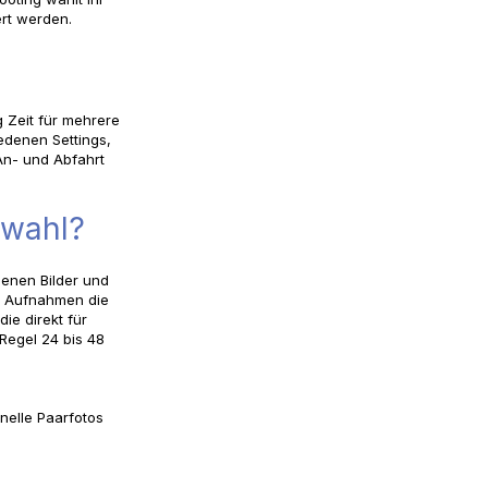
ert werden.
 Zeit für mehrere
edenen Settings,
An- und Abfahrt
swahl?
menen Bilder und
te Aufnahmen die
ie direkt für
 Regel 24 bis 48
nelle Paarfotos