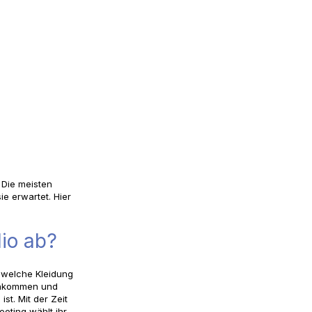
 Die meisten
e erwartet. Hier
io ab?
, welche Kleidung
 Ankommen und
t. Mit der Zeit
ooting wählt ihr