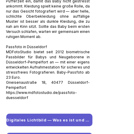
Pufferzeit ein, damit das Baby nicht gestresst
ankommt. Kleidung spielt keine große Rolle, da
nur das Gesicht fotografiert wird — aber helle,
schlichte Oberbekleidung ohne auffällige
Muster ist besser als dunkle Kleidung, die zu
nah am Kinn sitzt. Sollte das Baby beim ersten
Versuch schlafen, warten wir gemeinsam einen
ruhigen Moment ab.
Passfoto in Düsseldorf
MDFotoStudio bietet seit 2012 biometrische
Passbilder für Babys und Neugeborene in
Düsseldorf-Pempelfort an — mit einer eigens
entwickelten Aufnahmestation für sicheres und
stressfreies Fotografieren. Baby-Passfoto ab
23 Euro.
Gneisenaustraße 18, 40477 Düsseldorf-
Pempelfort
https://www.mdfotostudio.de/passfoto-
duesseldorf
Digitales Lichtbild — Was es ist und wie es funktioniert