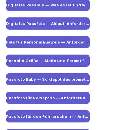
Digitales Passbild — was es ist und wo man es bekommt
Digitales Passfoto — Ablauf, Anforderungen und wo man es bekommt
Foto für Personalausweis — Anforderungen und häufige Fehler
Passbild Größe — Maße und Format für Deutschland
Passfoto Baby — So klappt das biometrische Foto für Säuglinge
Passfoto für Reisepass — Anforderungen und digitale Pflicht 2025
Passfoto für den Führerschein — Anforderungen auf einen Blick