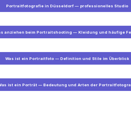
Portraitfotografie in Düsseldorf — professionelles Studio
s anziehen beim Portraitshooting — Kleidung und häufige Fe
Was ist ein Portraitfoto — Definition und Stile im Überblick
Was ist ein Porträt — Bedeutung und Arten der Portraitfotogra