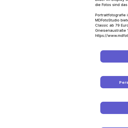
die Fotos sind da
Portraitfotografie
MDFotoStudio biet
Classic ab 79 Euro
Gneisenaustraße 
https://www.mdfot
Pers