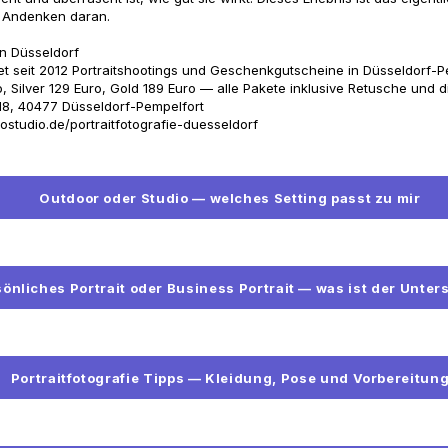
s Andenken daran.
 in Düsseldorf
et seit 2012 Portraitshootings und Geschenkgutscheine in Düsseldorf-P
, Silver 129 Euro, Gold 189 Euro — alle Pakete inklusive Retusche und di
18, 40477 Düsseldorf-Pempelfort
ostudio.de/portraitfotografie-duesseldorf
Outdoor oder Studio — welches Setting passt zu mir
önliches Portrait oder Business Portrait — was ist der Unter
Portraitfotografie Tipps — Kleidung, Pose und Vorbereitun