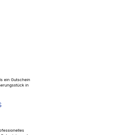
ls ein Gutschein
nnerungsstück in
s
ofessionelles