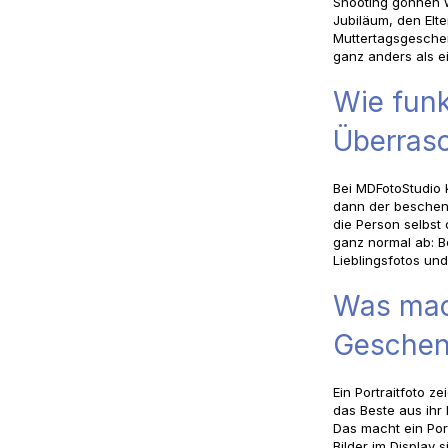
Shooting gönnen 
Jubiläum, den Elt
Muttertagsgeschen
ganz anders als e
Wie funkt
Überras
Bei MDFotoStudio 
dann der beschen
die Person selbst 
ganz normal ab: B
Lieblingsfotos und
Was mach
Gesche
Ein Portraitfoto 
das Beste aus ihr
Das macht ein Por
Bilder im Display 