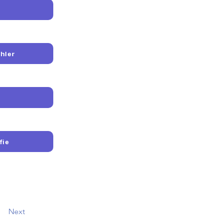
hler
fie
Next