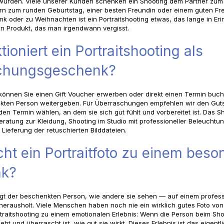
würden. Viele unserer Kunden schenken ein Shooting dem Partner zum
ern zum runden Geburtstag, einer besten Freundin oder einem guten Fr
k oder zu Weihnachten ist ein Portraitshooting etwas, das lange in Eri
in Produkt, das man irgendwann vergisst.
ioniert ein Portraitshooting als
chungsgeschenk?
können Sie einen Gift Voucher erwerben oder direkt einen Termin buc
kten Person weitergeben. Für Überraschungen empfehlen wir den Gut
den Termin wählen, an dem sie sich gut fühlt und vorbereitet ist. Das S
eratung zur Kleidung, Shooting im Studio mit professioneller Beleuchtu
 Lieferung der retuschierten Bilddateien.
t ein Portraitfoto zu einem beso
nk?
zeigt der beschenkten Person, wie andere sie sehen — auf einem professi
 herausholt. Viele Menschen haben noch nie ein wirklich gutes Foto vo
traitshooting zu einem emotionalen Erlebnis: Wenn die Person beim Sho
sieht und überrascht ist, wie gut sie wirkt. Dieses Erlebnis ist das eige