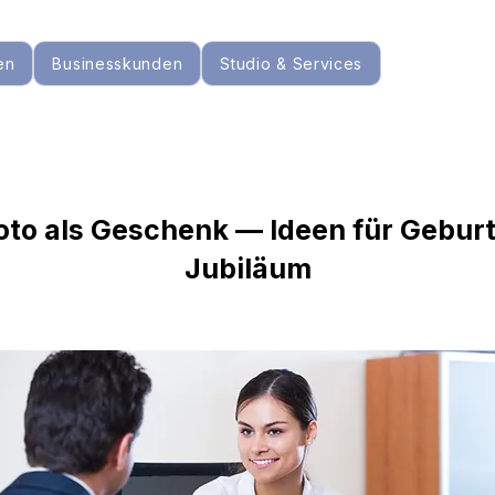
en
Businesskunden
Studio & Services
foto als Geschenk — Ideen für Gebur
Jubiläum