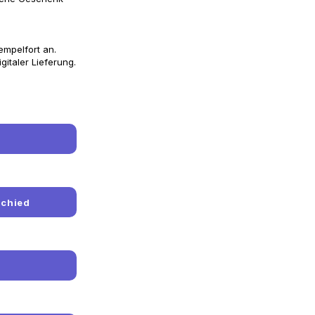
empelfort an.
gitaler Lieferung.
schied
g