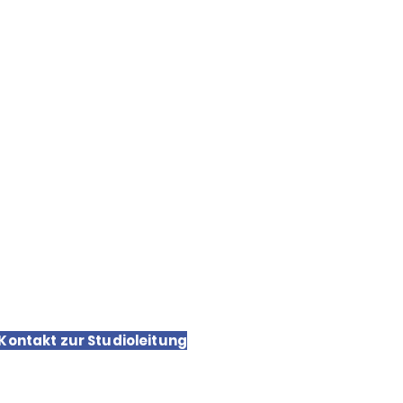
chutz
sum
hutzerklärung
 Kontakt zur Studioleitung