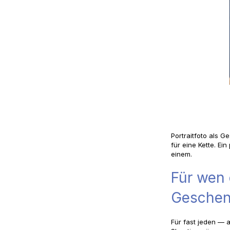
Portraitfoto als G
für eine Kette. Ei
einem.
Für wen 
Gesche
Für fast jeden — a