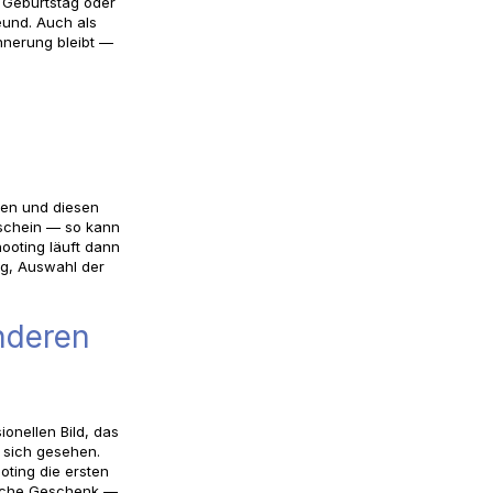
 Geburtstag oder
eund. Auch als
nnerung bleibt —
hen und diesen
schein — so kann
hooting läuft dann
ng, Auswahl der
nderen
onellen Bild, das
n sich gesehen.
oting die ersten
ntliche Geschenk —