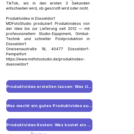
TikTok, wo in den ersten 3 Sekunden
entschieden wird, ob gescrollt wird oder nicht.
Produktvideo in Düsseldorf
MDFotoStudio produziert Produktvideos von
der Idee bis zur Lieferung seit 2012 — mit
professionellem Studio-Equipment, Gimbal-
Technik und schneller Postproduktion in
Düsseldorf.
Gneisenaustraße 18, 40477 Düsseldorf-
Pempelfort
https://www.mdfotostudio.de/produktvideo-
duesseldorf
Produktvideo erstellen lassen: Was Unternehmen wissen sollten
Was macht ein gutes Produktvideo aus? Tipps für verkaufsstarke Videos
Produktvideo Kosten: Was kostet ein professionelles Produktvideo?
Previous