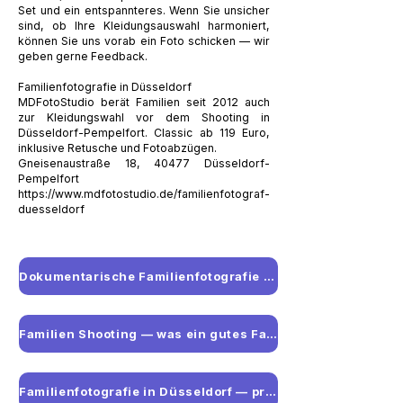
Set und ein entspannteres. Wenn Sie unsicher
sind, ob Ihre Kleidungsauswahl harmoniert,
können Sie uns vorab ein Foto schicken — wir
geben gerne Feedback.
Familienfotografie in Düsseldorf
MDFotoStudio berät Familien seit 2012 auch
zur Kleidungswahl vor dem Shooting in
Düsseldorf-Pempelfort. Classic ab 119 Euro,
inklusive Retusche und Fotoabzügen.
Gneisenaustraße 18, 40477 Düsseldorf-
Pempelfort
https://www.mdfotostudio.de/familienfotograf-
duesseldorf
Dokumentarische Familienfotografie — Echte Momente statt gestellter Bilder
Familien Shooting — was ein gutes Familienfoto ausmacht
Familienfotografie in Düsseldorf — professionelles Studio