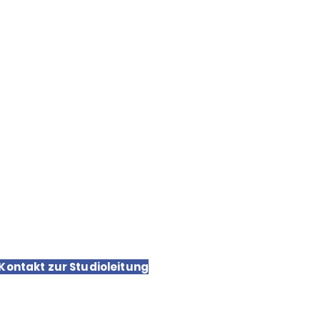
chutz
sum
hutzerklärung
 Kontakt zur Studioleitung