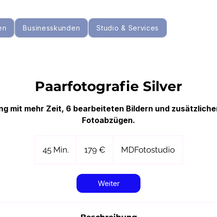
en
Businesskunden
Studio & Services
Paarfotografie Silver
ng mit mehr Zeit, 6 bearbeiteten Bildern und zusätzlich
Fotoabzügen.
179
Euro
45 Min.
4
179 €
MDFotostudio
5
M
Weiter
i
n
.