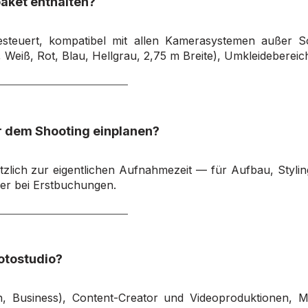
aket enthalten?
gesteuert, kompatibel mit allen Kamerasystemen außer So
Weiß, Rot, Blau, Hellgrau, 2,75 m Breite), Umkleideberei
vor dem Shooting einplanen?
tzlich zur eigentlichen Aufnahmezeit — für Aufbau, Styl
ler bei Erstbuchungen.
Fotostudio?
on, Business), Content-Creator und Videoproduktionen, M