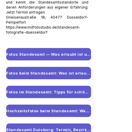
und kennt die Standesamtsstandorte und
deren Anforderungen aus eigener Erfahrung.
Jetzt Termin anfragen.
Gneisenaustraße 18, 40477 Düsseldorf-
Pempelfort
https://www.mdfotostudio.de/standesamt-
fotografie-duesseldorf
Fotos Standesamt — Was erlaubt ist und wie man sich vorbereitet
Fotos beim Standesamt: Was ist erlaubt und was gibt es zu beachten?
Fotos im Standesamt: Tipps für schöne Bilder in kleinen Räumen
Hochzeitsfotos beim Standesamt: Was gehört auf die Bilderliste?
Standesamt Duisburg: Termin, Bezirke & aktuelle Wartezeiten