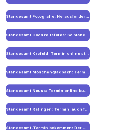
Standesamt Fotografie: Herausforderungen und wie man sie meistert
Standesamt Hochzeitsfotos: So planen Sie den Ablauf richtig
Standesamt Krefeld: Termin online statt Schlangestehen
Standesamt Mönchengladbach: Termin, Fristen & Trauorte
Standesamt Neuss: Termin online buchen & Ablauf
Standesamt Ratingen: Termin, auch für auswärtige Paare
Standesamt-Termin bekommen: Der Guide für Düsseldorf & Umgebung