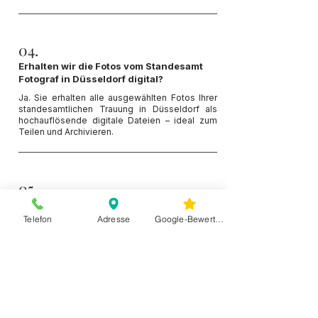
04.
Erhalten wir die Fotos vom Standesamt
Fotograf in Düsseldorf digital?
Ja. Sie erhalten alle ausgewählten Fotos Ihrer
standesamtlichen Trauung in Düsseldorf als
hochauflösende digitale Dateien – ideal zum
Teilen und Archivieren.
05.
Sind Gruppenfotos nach der Trauung mit
einem Standesamt Fotografen in
Telefon
Adresse
Google-Bewertungen
Düsseldorf möglich?
Ja. Nach der Trauung in Düsseldorf erstellen
wir auf Wunsch Gruppenfotos mit Familie und
Freunden – direkt vor dem Standesamt oder an
einer passenden Location.