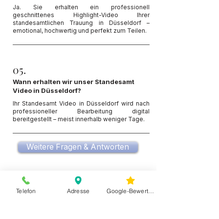
Ja. Sie erhalten ein professionell
geschnittenes Highlight-Video Ihrer
standesamtlichen Trauung in Düsseldorf –
emotional, hochwertig und perfekt zum Teilen.
05.
Wann erhalten wir unser Standesamt
Video in Düsseldorf?
Ihr Standesamt Video in Düsseldorf wird nach
professioneller Bearbeitung digital
bereitgestellt – meist innerhalb weniger Tage.
Weitere Fragen & Antworten
Emotionale Standesamt Videografie in
Telefon
Adresse
Google-Bewertungen
Düsseldorf – Erinnerungen als Film
Die standesamtliche Trauung ist einer der
wichtigsten Momente Ihrer Hochzeit. Bei