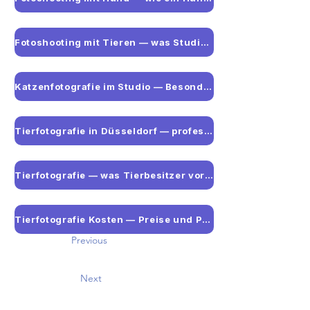
Fotoshooting mit Tieren — was Studio-Tierfotografie ausmacht
Katzenfotografie im Studio — Besonderheiten und Tipps
Tierfotografie in Düsseldorf — professionelles Studio für Haustiere
Tierfotografie — was Tierbesitzer vor dem Shooting wissen sollten
Tierfotografie Kosten — Preise und Pakete im Überblick
Previous
Next