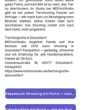
Antwort. Ein gestresster Hund liefert keine
guten Fotos, und kein Bild ist es wert, das Tier
zu überfordern. Im Studio bei MDFotoStudio
gibt es bei jedem Tiershooting Pausen auf
Anfrage — der Hund kann zur Beruhigung beim
Besitzer bleiben, etwas trinken oder kurz
durchatmen. Das Shooting richtet sich nach
dem Hund, nicht umgekehrt.
Tierfotografie in Düsseldorf
MDFotoStudio begleitet Hunde und ihre
Besitzer seit 2012 beim Shooting in
Düsseldorf-Pempelfort — geduldig, stressfrei
und mit Erfahrung für alle Hundecharaktere.
Pakete ab 119 Euro.
Gneisenaustraße 18, 40477 Düsseldorf-
Pempelfort
https://www.mdfotostudio.de/tierfotografie-
duesseldorf
Babybauch Shooting mit Hund — wenn das Haustier mit aufs Foto soll
Fotoshooting mit Hund — wie ein Hundeshooting wirklich funktioniert