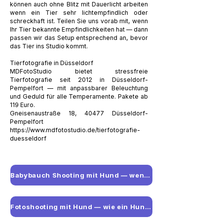
können auch ohne Blitz mit Dauerlicht arbeiten
wenn ein Tier sehr lichtempfindlich oder
schreckhaft ist. Teilen Sie uns vorab mit, wenn
Ihr Tier bekannte Empfindlichkeiten hat — dann
passen wir das Setup entsprechend an, bevor
das Tier ins Studio kommt.
Tierfotografie in Düsseldorf
MDFotoStudio bietet stressfreie
Tierfotografie seit 2012 in Düsseldorf-
Pempelfort — mit anpassbarer Beleuchtung
und Geduld für alle Temperamente. Pakete ab
119 Euro.
Gneisenaustraße 18, 40477 Düsseldorf-
Pempelfort
https://www.mdfotostudio.de/tierfotografie-
duesseldorf
Babybauch Shooting mit Hund — wenn das Haustier mit aufs Foto soll
Fotoshooting mit Hund — wie ein Hundeshooting wirklich funktioniert