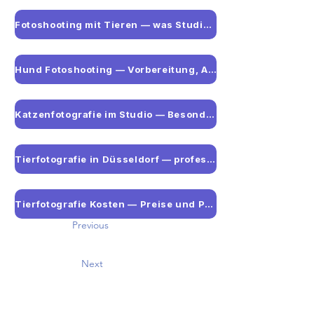
Fotoshooting mit Tieren — was Studio-Tierfotografie ausmacht
Hund Fotoshooting — Vorbereitung, Ablauf und Tipps
Katzenfotografie im Studio — Besonderheiten und Tipps
Tierfotografie in Düsseldorf — professionelles Studio für Haustiere
Tierfotografie Kosten — Preise und Pakete im Überblick
Previous
Next