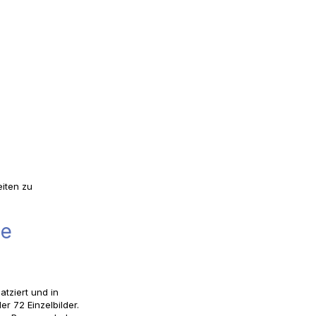
eiten zu
ie
atziert und in
r 72 Einzelbilder.