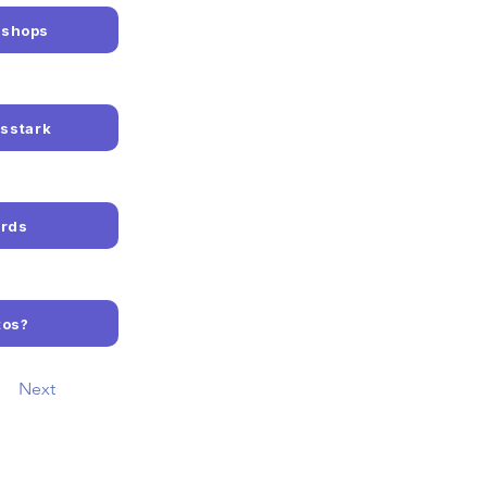
eshops
fsstark
ards
tos?
Next