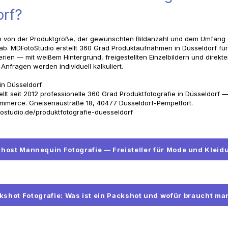
orf?
n von der Produktgröße, der gewünschten Bildanzahl und dem Umfang 
b. MDFotoStudio erstellt 360 Grad Produktaufnahmen in Düsseldorf für
rien — mit weißem Hintergrund, freigestellten Einzelbildern und direkte
nfragen werden individuell kalkuliert.
in Düsseldorf
llt seit 2012 professionelle 360 Grad Produktfotografie in Düsseldorf 
merce. Gneisenaustraße 18, 40477 Düsseldorf-Pempelfort.
ostudio.de/produktfotografie-duesseldorf
host Mannequin Fotografie — Freisteller für Mode und Kleid
kshot Fotografie: Was ist ein Packshot und wofür braucht ma