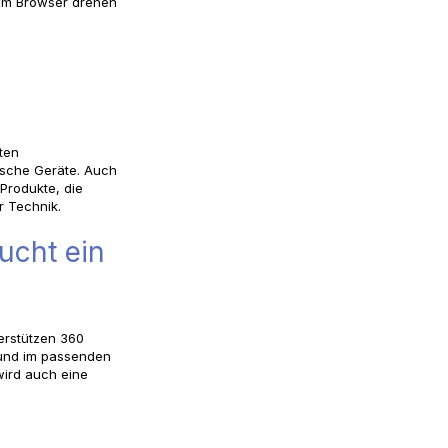
 im Browser drehen
ten
ische Geräte. Auch
 Produkte, die
r Technik.
ucht ein
erstützen 360
e und im passenden
wird auch eine