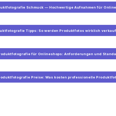
uktfotografie Schmuck — Hochwertige Aufnahmen für Onlin
uktfotografie Tipps: So werden Produktfotos wirklich verkau
roduktfotografie für Onlineshops: Anforderungen und Stand
roduktfotografie Preise: Was kosten professionelle Produktfo