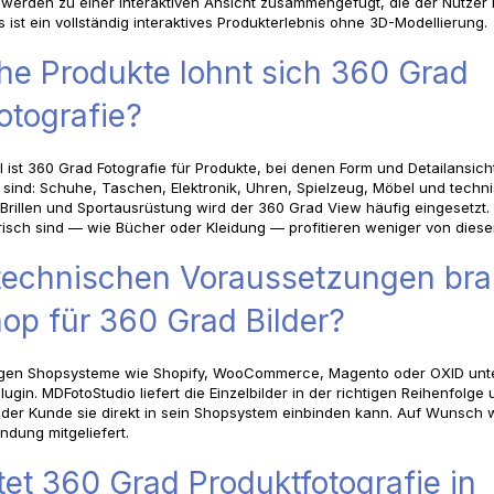
erden zu einer interaktiven Ansicht zusammengefügt, die der Nutzer
 ist ein vollständig interaktives Produkterlebnis ohne 3D-Modellierung.
he Produkte lohnt sich 360 Grad
otografie?
l ist 360 Grad Fotografie für Produkte, bei denen Form und Detailansich
sind: Schuhe, Taschen, Elektronik, Uhren, Spielzeug, Möbel und techn
 Brillen und Sportausrüstung wird der 360 Grad View häufig eingesetzt.
isch sind — wie Bücher oder Kleidung — profitieren weniger von diese
technischen Voraussetzungen bra
op für 360 Grad Bilder?
igen Shopsysteme wie Shopify, WooCommerce, Magento oder OXID unt
ugin. MDFotoStudio liefert die Einzelbilder in der richtigen Reihenfolg
der Kunde sie direkt in sein Shopsystem einbinden kann. Auf Wunsch 
ndung mitgeliefert.
et 360 Grad Produktfotografie in