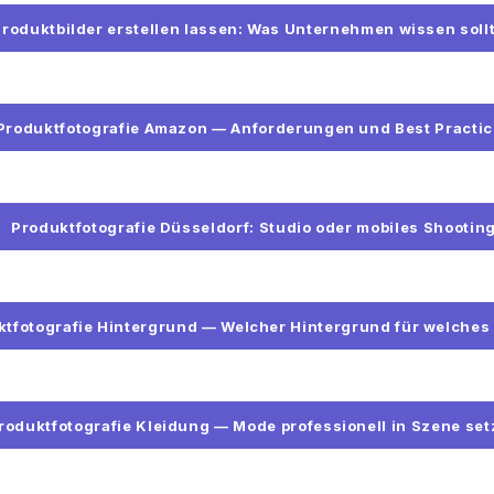
Produktbilder erstellen lassen: Was Unternehmen wissen soll
Produktfotografie Amazon — Anforderungen und Best Practi
Produktfotografie Düsseldorf: Studio oder mobiles Shootin
ktfotografie Hintergrund — Welcher Hintergrund für welches
roduktfotografie Kleidung — Mode professionell in Szene se