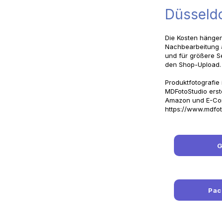
Düsseld
Die Kosten hänge
Nachbearbeitung a
und für größere Se
den Shop-Upload. A
Produktfotografie 
MDFotoStudio erste
Amazon und E-Com
https://www.mdfot
G
Pac