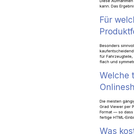
Diese Aufnahmen w
kann. Das Ergebnis
Für welc
Produktf
Besonders sinnvol
kaufentscheidend 
für Fahrzeugteile,
flach und symmetr
Welche 
Onlinesh
Die meisten gäng
Grad Viewer per Pl
Format — so dass 
fertige HTML-Einbi
Was kost