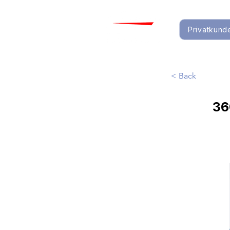
Privatkund
< Back
36