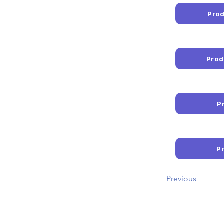
Prod
Prod
P
P
Previous