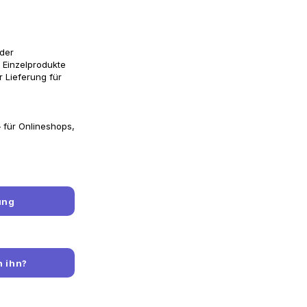
der
 Einzelprodukte
r Lieferung für
— für Onlineshops,
ung
n ihn?