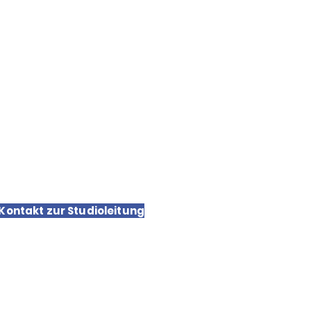
chutz
sum
hutzerklärung
 Kontakt zur Studioleitung