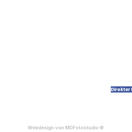
Passfoto Düsseldorf
AGB
Baby Passfoto Düsseldorf
Datens
Bewerbungsfoto Düsseldorf
Impres
Familienfotografie Düsseldorf
Datensc
orf
Business Portrait Düsseldorf
Direkter
Webdesign von MDFotostudio ©