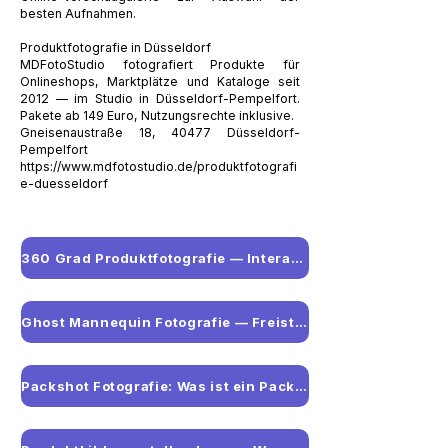
besten Aufnahmen.
Produktfotografie in Düsseldorf
MDFotoStudio fotografiert Produkte für
Onlineshops, Marktplätze und Kataloge seit
2012 — im Studio in Düsseldorf-Pempelfort.
Pakete ab 149 Euro, Nutzungsrechte inklusive.
Gneisenaustraße 18, 40477 Düsseldorf-
Pempelfort
https://www.mdfotostudio.de/produktfotografi
e-duesseldorf
360 Grad Produktfotografie — Interaktive Produktansichten für Onlineshops
Ghost Mannequin Fotografie — Freisteller für Mode und Kleidung
Packshot Fotografie: Was ist ein Packshot und wofür braucht man ihn?