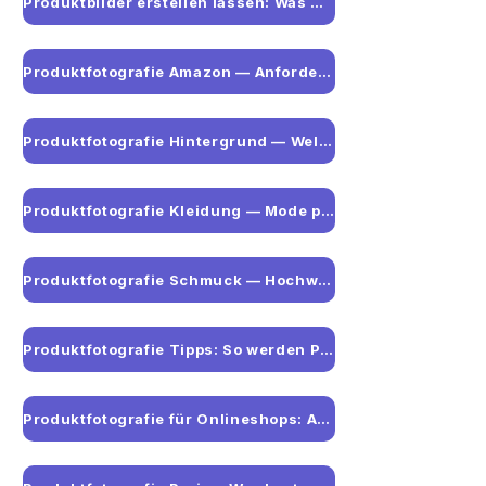
Produktbilder erstellen lassen: Was Unternehmen wissen sollten
Produktfotografie Amazon — Anforderungen und Best Practices
Produktfotografie Hintergrund — Welcher Hintergrund für welches Produkt
Produktfotografie Kleidung — Mode professionell in Szene setzen
Produktfotografie Schmuck — Hochwertige Aufnahmen für Onlineshops
Produktfotografie Tipps: So werden Produktfotos wirklich verkaufsstark
Produktfotografie für Onlineshops: Anforderungen und Standards