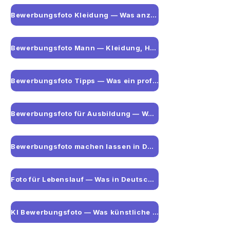
Bewerbungsfoto Kleidung — Was anziehen für welche Branche
Bewerbungsfoto Mann — Kleidung, Hemd und aktuelle Tipps
Bewerbungsfoto Tipps — Was ein professionelles Foto wirklich ausmacht
Bewerbungsfoto für Ausbildung — Was Jugendliche wissen sollten
Bewerbungsfoto machen lassen in Düsseldorf
Foto für Lebenslauf — Was in Deutschland wirklich zählt
KI Bewerbungsfoto — Was künstliche Intelligenz kann und was nicht