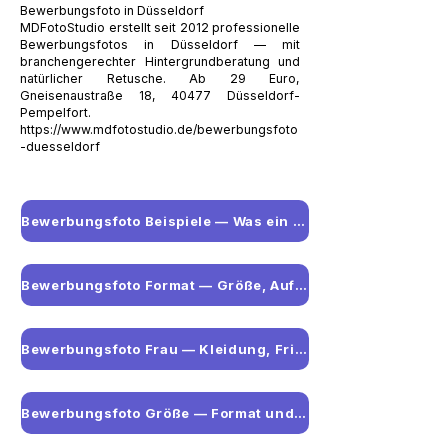
Bewerbungsfoto in Düsseldorf
MDFotoStudio erstellt seit 2012 professionelle
Bewerbungsfotos in Düsseldorf — mit
branchengerechter Hintergrundberatung und
natürlicher Retusche. Ab 29 Euro,
Gneisenaustraße 18, 40477 Düsseldorf-
Pempelfort.
https://www.mdfotostudio.de/bewerbungsfoto
-duesseldorf
Bewerbungsfoto Beispiele — Was ein gutes Foto ausmacht
Bewerbungsfoto Format — Größe, Auflösung und Dateiformat
Bewerbungsfoto Frau — Kleidung, Frisur und Beispiele
Bewerbungsfoto Größe — Format und Maße auf einen Blick