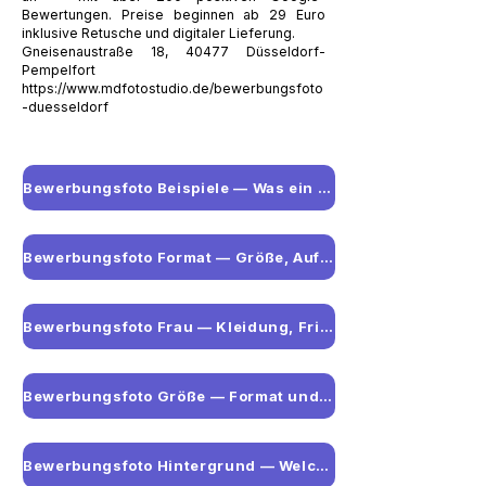
Bewertungen. Preise beginnen ab 29 Euro
inklusive Retusche und digitaler Lieferung.
Gneisenaustraße 18, 40477 Düsseldorf-
Pempelfort
https://www.mdfotostudio.de/bewerbungsfoto
-duesseldorf
Bewerbungsfoto Beispiele — Was ein gutes Foto ausmacht
Bewerbungsfoto Format — Größe, Auflösung und Dateiformat
Bewerbungsfoto Frau — Kleidung, Frisur und Beispiele
Bewerbungsfoto Größe — Format und Maße auf einen Blick
Bewerbungsfoto Hintergrund — Welche Farbe ist richtig?