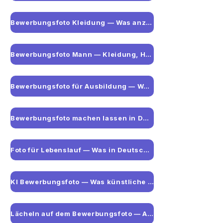
Bewerbungsfoto Kleidung — Was anziehen für welche Branche
Bewerbungsfoto Mann — Kleidung, Hemd und aktuelle Tipps
Bewerbungsfoto für Ausbildung — Was Jugendliche wissen sollten
Bewerbungsfoto machen lassen in Düsseldorf
Foto für Lebenslauf — Was in Deutschland wirklich zählt
KI Bewerbungsfoto — Was künstliche Intelligenz kann und was nicht
Lächeln auf dem Bewerbungsfoto — Ausdruck und Pose richtig wählen