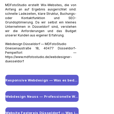
MDFotoStudio erstellt Wix-Websites, die von
Anfang an auf Ergebnis ausgerichtet sind:
schnelle Ladezeiten, klare Struktur, Buchungs-
oder Kontaktfunktion und SEO-
Grundoptimierung. Da wir selbst ein kleines
Unternehmen in Düsseldorf sind, verstehen
wir die Anforderungen und das Budget
unserer Kunden aus eigener Erfahrung.
Webdesign Düsseldorf — MDFotoStudio
Gneisenaustraße 18, 40477 Düsseldorf-
Pempelfort —
https://www.mdfotostudio.de/webdesigner-
duesseldorf
Responsive Webdesign — Was es bedeutet und warum es entscheidend ist
Webdesign Neuss — Professionelle Website für Unternehmen im Rheinland
Website Festpreis Düsseldorf — Was ist darin wirklich enthalten?