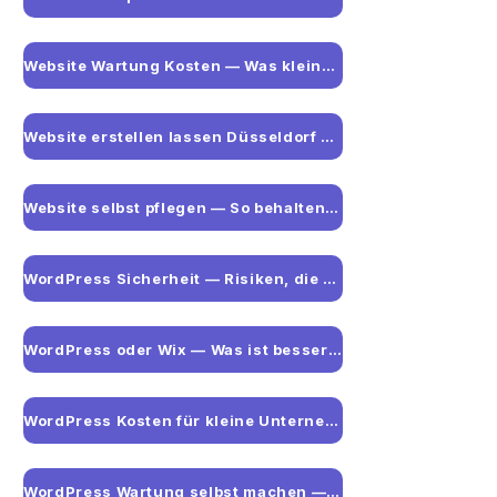
Website Wartung Kosten — Was kleine Unternehmen wirklich zahlen
Website erstellen lassen Düsseldorf — Was Sie vorher wissen sollten
Website selbst pflegen — So behalten kleine Unternehmen die Kontrolle
WordPress Sicherheit — Risiken, die kleine Unternehmen kennen sollten
WordPress oder Wix — Was ist besser für kleine Unternehmen?
WordPress Kosten für kleine Unternehmen — Die vollständige Übersicht
WordPress Wartung selbst machen — Aufwand und Risiken realistisch eingeschätzt