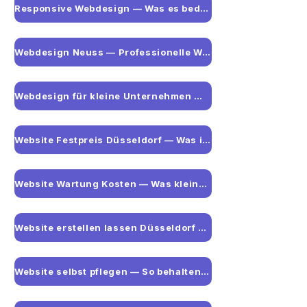
Responsive Webdesign — Was es bedeutet und warum es entscheidend ist
Webdesign Neuss — Professionelle Website für Unternehmen im Rheinland
Webdesign für kleine Unternehmen — Was wirklich zählt
Website Festpreis Düsseldorf — Was ist darin wirklich enthalten?
Website Wartung Kosten — Was kleine Unternehmen wirklich zahlen
Website erstellen lassen Düsseldorf — Was Sie vorher wissen sollten
Website selbst pflegen — So behalten kleine Unternehmen die Kontrolle