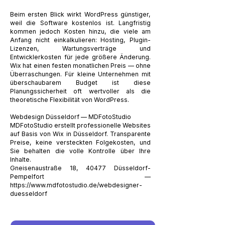
Beim ersten Blick wirkt WordPress günstiger,
weil die Software kostenlos ist. Langfristig
kommen jedoch Kosten hinzu, die viele am
Anfang nicht einkalkulieren: Hosting, Plugin-
Lizenzen, Wartungsverträge und
Entwicklerkosten für jede größere Änderung.
Wix hat einen festen monatlichen Preis — ohne
Überraschungen. Für kleine Unternehmen mit
überschaubarem Budget ist diese
Planungssicherheit oft wertvoller als die
theoretische Flexibilität von WordPress.
Webdesign Düsseldorf — MDFotoStudio
MDFotoStudio erstellt professionelle Websites
auf Basis von Wix in Düsseldorf. Transparente
Preise, keine versteckten Folgekosten, und
Sie behalten die volle Kontrolle über Ihre
Inhalte.
Gneisenaustraße 18, 40477 Düsseldorf-
Pempelfort —
https://www.mdfotostudio.de/webdesigner-
duesseldorf