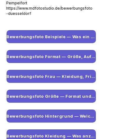
Pempelfort
https://www.mdfotostudio.de/bewerbungsfoto
-duesseldorf
Bewerbungsfoto Beispiele — Was ein gutes Foto ausmacht
Bewerbungsfoto Format — Größe, Auflösung und Dateiformat
Bewerbungsfoto Frau — Kleidung, Frisur und Beispiele
Bewerbungsfoto Größe — Format und Maße auf einen Blick
Bewerbungsfoto Hintergrund — Welche Farbe ist richtig?
Bewerbungsfoto Kleidung — Was anziehen für welche Branche