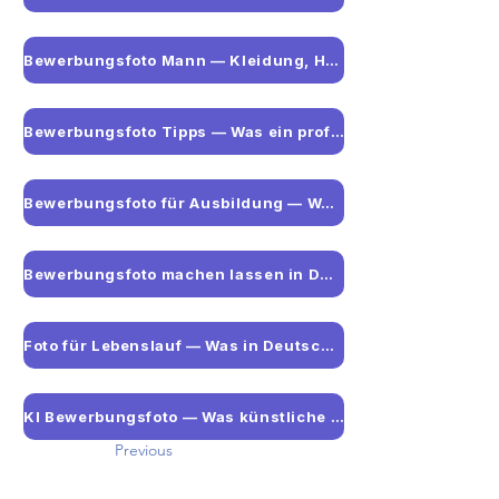
Bewerbungsfoto Mann — Kleidung, Hemd und aktuelle Tipps
Bewerbungsfoto Tipps — Was ein professionelles Foto wirklich ausmacht
Bewerbungsfoto für Ausbildung — Was Jugendliche wissen sollten
Bewerbungsfoto machen lassen in Düsseldorf
Foto für Lebenslauf — Was in Deutschland wirklich zählt
KI Bewerbungsfoto — Was künstliche Intelligenz kann und was nicht
Previous